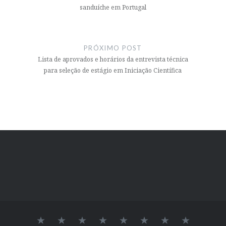
sanduíche em Portugal
PRÓXIMO POST
Lista de aprovados e horários da entrevista técnica
para seleção de estágio em Iniciação Científica
INÍCIO
SOBRE
LAB
Logo
DOCENTES
Alvaro
Elessandra
GRUPO