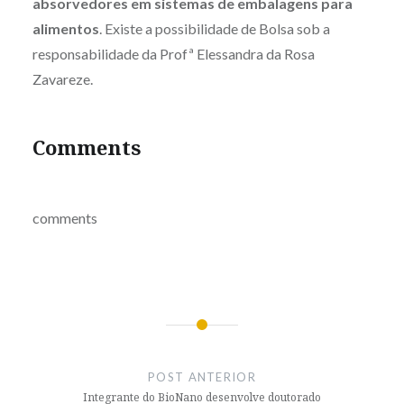
absorvedores em sistemas de embalagens para
alimentos
. Existe a possibilidade de Bolsa sob a
responsabilidade da Profª Elessandra da Rosa
Zavareze.
Comments
comments
Navegação
de
POST ANTERIOR
Post
Integrante do BioNano desenvolve doutorado