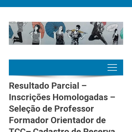
Skip
to
content
Resultado Parcial –
Inscrições Homologadas –
Seleção de Professor
Formador Orientador de
TCC– Cadastro de Reserva