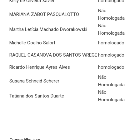
Kelly de Oliveira Xavier
homologado
Não
MARIANA ZABOT PASQUALOTTO
Homologada
Não
Martha Letícia Machado Dworakowski
Homologada
Michelle Coelho Salort
homologado
RAQUEL CASANOVA DOS SANTOS WREGE
homologado
Ricardo Henrique Ayres Alves
homologado
Não
Susana Schneid Scherer
Homologada
Não
Tatiana dos Santos Duarte
Homologada
Compartilhe isso: