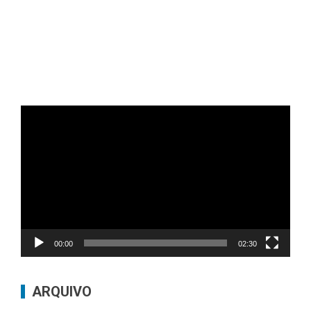
Tocador
de
vídeo
00:00
02:30
ARQUIVO