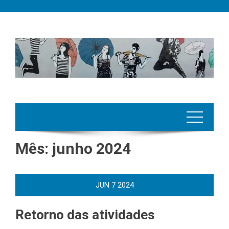
Skip
to
content
Mês:
junho 2024
JUN
7
2024
Retorno das atividades