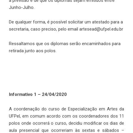
a previsão é de que os diplomas sejam emitidos entre
Junho-Julho.
De qualquer forma, é possível solicitar um atestado para a
secretaria, caso preciso, pelo email artesead@ufpel.edu.br
Ressaltamos que os diplomas serão encaminhados para
retirada junto aos polos.
Informativo 1 – 24/04/2020
A coordenação do curso de Especialização em Artes da
UFPel, em comum acordo com os coordenadores dos 11
polos onde ocorrerá o curso, decidiu modificar os dias de
aula presencial que ocorreriam às sextas e sábados –