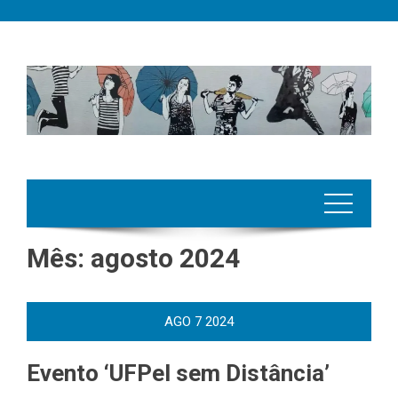
Skip
to
content
Mês:
agosto 2024
AGO
7
2024
Evento ‘UFPel sem Distância’