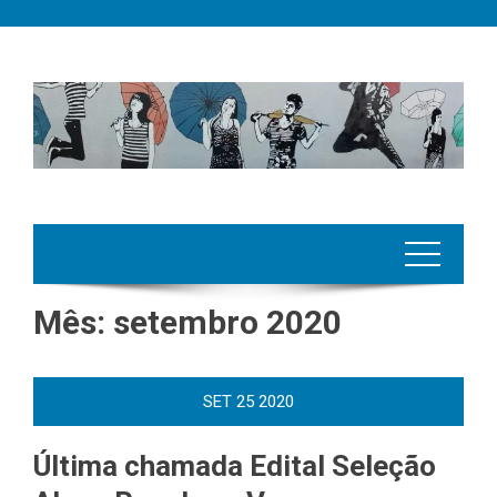
Skip
to
content
Mês:
setembro 2020
SET
25
2020
Última chamada Edital Seleção