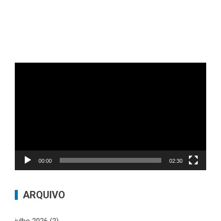
Tocador
de
vídeo
00:00
02:30
ARQUIVO