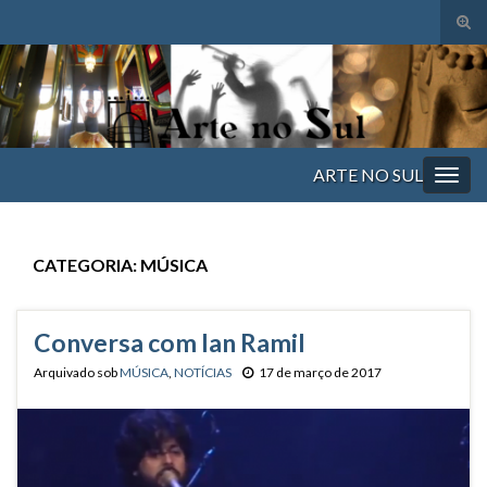
Alte
form
Search for:
de
pesq
ARTE NO SUL
Alter
nave
CATEGORIA:
MÚSICA
Conversa com Ian Ramil
Arquivado sob
MÚSICA
,
NOTÍCIAS
17 de março de 2017