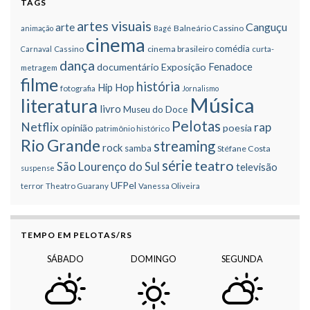
TAGS
artes visuais
Canguçu
arte
Balneário Cassino
animação
Bagé
cinema
comédia
cinema brasileiro
Carnaval
Cassino
curta-
dança
Fenadoce
documentário
Exposição
metragem
filme
história
Hip Hop
fotografia
Jornalismo
Música
literatura
livro
Museu do Doce
Pelotas
Netflix
rap
opinião
poesia
patrimônio histórico
Rio Grande
streaming
rock
samba
Stéfane Costa
série
teatro
São Lourenço do Sul
televisão
suspense
UFPel
terror
Theatro Guarany
Vanessa Oliveira
TEMPO EM PELOTAS/RS
SÁBADO
DOMINGO
SEGUNDA