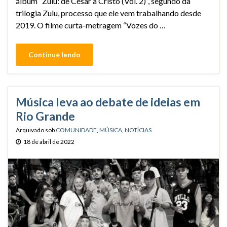
álbum “Zulu: de César a Cristo (Vol. 2)”, segundo da
trilogia Zulu, processo que ele vem trabalhando desde
2019. O filme curta-metragem “Vozes do …
Continue lendo
Música leva ao debate de ideias em
Rio Grande
Arquivado sob
COMUNIDADE
,
MÚSICA
,
NOTÍCIAS
18 de abril de 2022