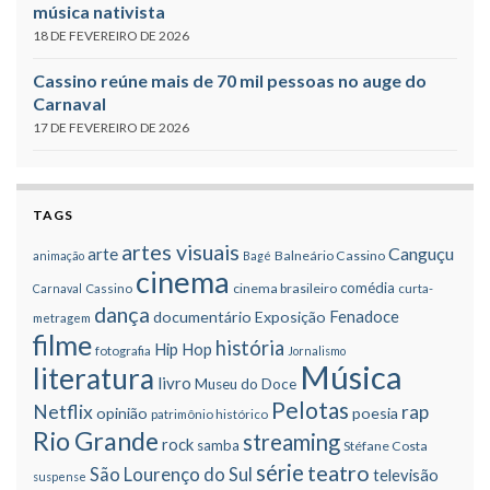
música nativista
18 DE FEVEREIRO DE 2026
Cassino reúne mais de 70 mil pessoas no auge do
Carnaval
17 DE FEVEREIRO DE 2026
TAGS
artes visuais
Canguçu
arte
Balneário Cassino
animação
Bagé
cinema
comédia
cinema brasileiro
Carnaval
Cassino
curta-
dança
Fenadoce
documentário
Exposição
metragem
filme
história
Hip Hop
fotografia
Jornalismo
Música
literatura
livro
Museu do Doce
Pelotas
Netflix
rap
opinião
poesia
patrimônio histórico
Rio Grande
streaming
rock
samba
Stéfane Costa
série
teatro
São Lourenço do Sul
televisão
suspense