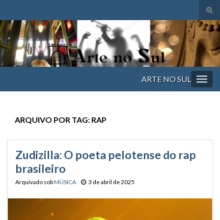
Alte
form
Search for:
de
pesq
ARTE NO SUL
Alter
nave
ARQUIVO POR TAG:
RAP
Zudizilla: O poeta pelotense do rap
brasileiro
Arquivado sob
MÚSICA
3 de abril de 2025