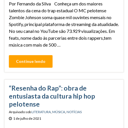
Por Fernando da Silva Conheça um dos maiores
talentos da cena do trap estadual O MC pelotense
Zombie Johnson soma quase mil ouvintes mensais no
Spotify, principal plataforma de streaming da atualidade.
No seu canal no YouTube são 73.929 visualizações. Em
feats, nome dado às parcerias entre dois rappers,tem
música com mais de 500 …
Continue lendo
“Resenha do Rap”: obra de
entusiasta da cultura hip hop
pelotense
Arquivado sob
LITERATURA
,
MÚSICA
,
NOTÍCIAS
1 de julho de 2021