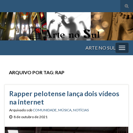
Alte
form
Search for:
de
pesq
ARTE NO SUL
Alter
nave
ARQUIVO POR TAG:
RAP
Rapper pelotense lança dois vídeos
na internet
Arquivado sob
COMUNIDADE
,
MÚSICA
,
NOTÍCIAS
8 de outubro de 2021