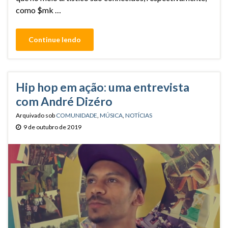
como $mk …
Continue lendo
Hip hop em ação: uma entrevista
com André Dizéro
Arquivado sob
COMUNIDADE
,
MÚSICA
,
NOTÍCIAS
9 de outubro de 2019