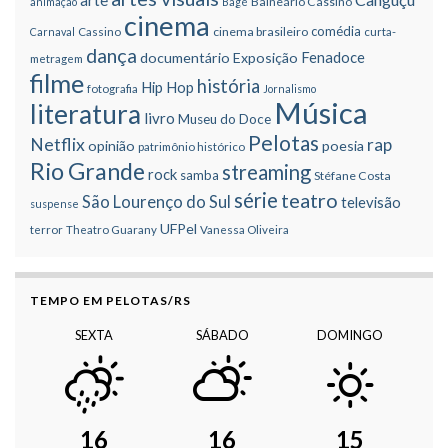
arte
Balneário Cassino
animação
Bagé
cinema
comédia
cinema brasileiro
Carnaval
Cassino
curta-
dança
Fenadoce
documentário
Exposição
metragem
filme
história
Hip Hop
fotografia
Jornalismo
Música
literatura
livro
Museu do Doce
Pelotas
Netflix
rap
opinião
poesia
patrimônio histórico
Rio Grande
streaming
rock
samba
Stéfane Costa
série
teatro
São Lourenço do Sul
televisão
suspense
UFPel
terror
Theatro Guarany
Vanessa Oliveira
TEMPO EM PELOTAS/RS
SEXTA
SÁBADO
DOMINGO
16
16
15