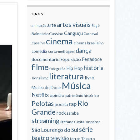
TAGS
artes visuais
arte
animação
Bagé
Canguçu
Balneário Cassino
Carnaval
cinema
cinema brasileiro
Cassino
dança
comédia
curta-metragem
Fenadoce
documentário
Exposição
filme
história
Hip Hop
fotografia
literatura
livro
Jornalismo
Música
Museu do Doce
Netflix
opinião
patrimônio histórico
Rio
Pelotas
rap
poesia
Grande
rock
samba
streaming
Stéfane Costa
suspense
série
São Lourenço do Sul
teatro
televisão
terror
Theatro