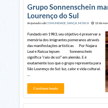
Grupo Sonnenschein man
Lourenço do Sul
Arquivado sob
COMUNIDADE
,
DANÇA
,
MÚSICA
13 de no
Fundado em 1983, seu objetivo é preservar a
memória dos imigrantes pomeranos através
das manifestações artísticas Por Najara
Leal e Raissa Iepsen Sonnenschein
significa “raio de sol” em alemão. E é
exatamente isso que o grupo representa para
São Lourenço do Sul: luz, calor e vida cultural.
…
Continue lendo