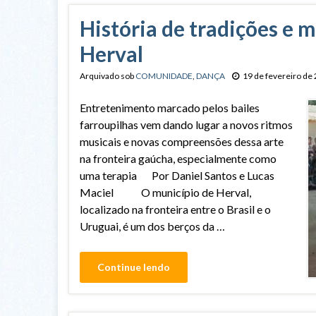
História de tradições e 
Herval
Arquivado sob
COMUNIDADE
,
DANÇA
19 de fevereiro de
Entretenimento marcado pelos bailes
farroupilhas vem dando lugar a novos ritmos
musicais e novas compreensões dessa arte
na fronteira gaúcha, especialmente como
uma terapia Por Daniel Santos e Lucas
Maciel O município de Herval,
localizado na fronteira entre o Brasil e o
Uruguai, é um dos berços da …
Continue lendo