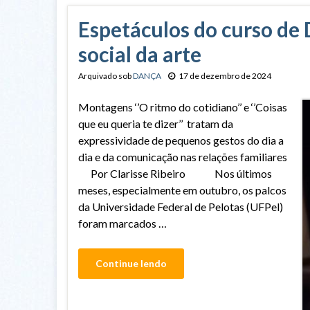
Espetáculos do curso de
social da arte
Arquivado sob
DANÇA
17 de dezembro de 2024
Montagens ‘’O ritmo do cotidiano’’ e ‘’Coisas
que eu queria te dizer’’ tratam da
expressividade de pequenos gestos do dia a
dia e da comunicação nas relações familiares
Por Clarisse Ribeiro Nos últimos
meses, especialmente em outubro, os palcos
da Universidade Federal de Pelotas (UFPel)
foram marcados …
Continue lendo