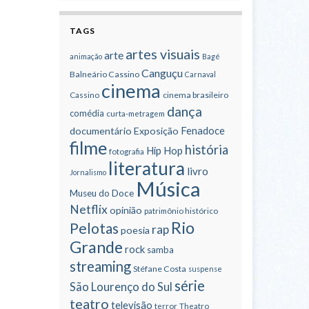
TAGS
artes visuais
arte
animação
Bagé
Canguçu
Balneário Cassino
Carnaval
cinema
cinema brasileiro
Cassino
dança
comédia
curta-metragem
Fenadoce
documentário
Exposição
filme
história
Hip Hop
fotografia
literatura
livro
Jornalismo
Música
Museu do Doce
Netflix
opinião
patrimônio histórico
Rio
Pelotas
rap
poesia
Grande
rock
samba
streaming
Stéfane Costa
suspense
série
São Lourenço do Sul
teatro
televisão
terror
Theatro