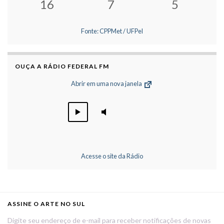
16
7
5
Fonte: CPPMet / UFPel
OUÇA A RÁDIO FEDERAL FM
Abrir em uma nova janela
Acesse o site da Rádio
ASSINE O ARTE NO SUL
Digite seu endereço de e-mail para receber notificações de novas