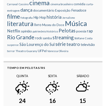
cinema
comédia
cinema brasileiro
Carnaval
Cassino
curta-
dança
Fenadoce
documentário
Exposição
metragem
filme
história
Hip Hop
fotografia
Jornalismo
Música
literatura
livro
Museu do Doce
Pelotas
Netflix
rap
opinião
poesia
patrimônio histórico
Rio Grande
streaming
rock
samba
Stéfane Costa
série
teatro
São Lourenço do Sul
televisão
suspense
UFPel
terror
Theatro Guarany
Vanessa Oliveira
TEMPO EM PELOTAS/RS
QUINTA
SEXTA
SÁBADO
24
16
15