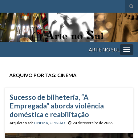
Alte
form
Search for:
de
pesq
ARTE NO SUL
Alter
nave
ARQUIVO POR TAG:
CINEMA
Sucesso de bilheteria, “A
Empregada” aborda violência
doméstica e reabilitação
Arquivado sob
CINEMA
,
OPINIÃO
24 de fevereiro de 2026