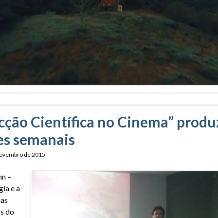
Ficção Científica no Cinema” produ
es semanais
novembro de 2015
nn –
gia e a
nas
os do