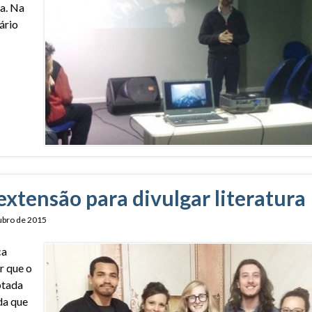
ma. Na
ário
extensão para divulgar literatura
ubro de 2015
ca
r que o
ptada
da que