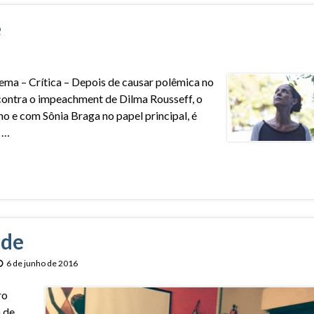
e
ema – Crítica – Depois de causar polêmica no
 contra o impeachment de Dilma Rousseff, o
ho e com Sônia Braga no papel principal, é
 …
ude
6 de junho de 2016
ro
a de