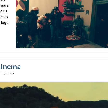
giu a
icius
meses
 logo
 cinema
nho de 2016