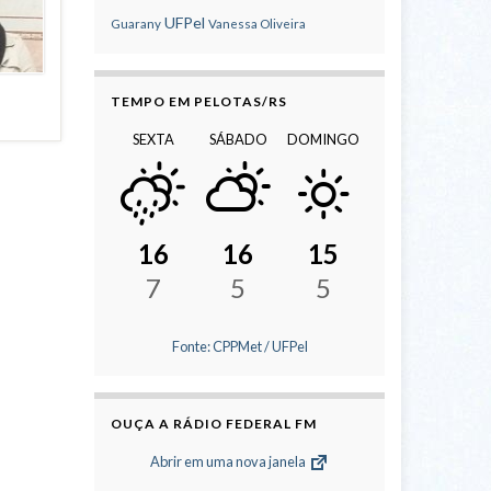
UFPel
Guarany
Vanessa Oliveira
TEMPO EM PELOTAS/RS
SEXTA
SÁBADO
DOMINGO
16
16
15
7
5
5
Fonte: CPPMet / UFPel
OUÇA A RÁDIO FEDERAL FM
Abrir em uma nova janela