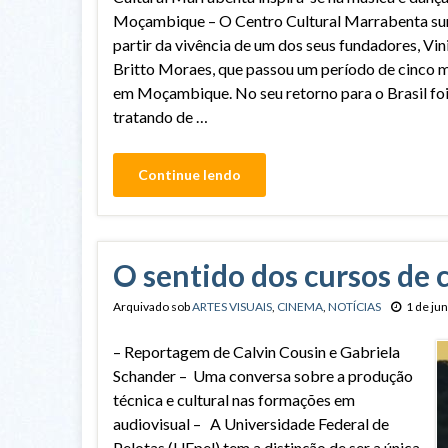
Moçambique – O Centro Cultural Marrabenta sur
partir da vivência de um dos seus fundadores, Vin
Britto Moraes, que passou um período de cinco 
em Moçambique. No seu retorno para o Brasil foi
tratando de …
Continue lendo
O sentido dos cursos de
Arquivado sob
ARTES VISUAIS
,
CINEMA
,
NOTÍCIAS
1 de ju
– Reportagem de Calvin Cousin e Gabriela
Schander – Uma conversa sobre a produção
técnica e cultural nas formações em
audiovisual – A Universidade Federal de
Pelotas (UFpel) tem a distinção de ser a única