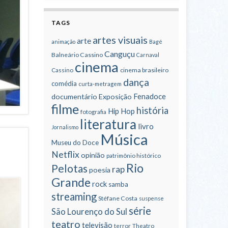
TAGS
artes visuais
arte
animação
Bagé
Canguçu
Balneário Cassino
Carnaval
cinema
cinema brasileiro
Cassino
dança
comédia
curta-metragem
Fenadoce
documentário
Exposição
filme
história
Hip Hop
fotografia
literatura
livro
Jornalismo
Música
Museu do Doce
Netflix
opinião
patrimônio histórico
Rio
Pelotas
rap
poesia
Grande
rock
samba
streaming
Stéfane Costa
suspense
série
São Lourenço do Sul
teatro
televisão
terror
Theatro