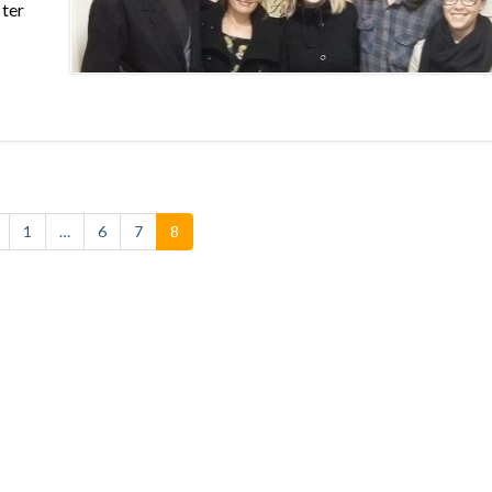
 ter
1
…
6
7
8