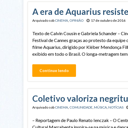
A era de Aquarius resist
Arquivado sob
CINEMA
,
OPINIÃO
17 de outubro de 2016
Texto de Calvin Cousin e Gabriela Schander – Cin
Festival de Cannes graças ao protesto da equipe
filme Aquarius, dirigido por Kléber Mendonça Fil
exibido em todo o Brasil. O longa-metragem tem
Continue lendo
Coletivo valoriza negrit
Arquivado sob
CINEMA
,
COMUNIDADE
,
MÚSICA
,
NOTÍCIAS
– Reportagem de Paulo Renato Ienczak – O Cent
Cultural Marrabenta inspira-se na música e danç