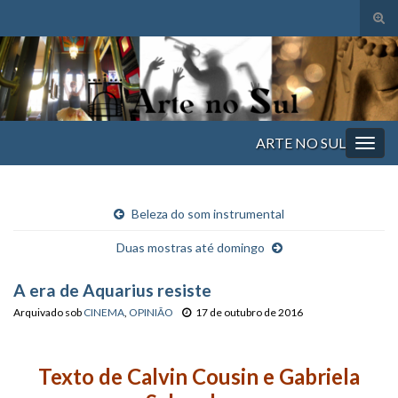
Alte
form
Search for:
de
pesq
ARTE NO SUL
Alter
nave
Beleza do som instrumental
Duas mostras até domingo
A era de Aquarius resiste
Arquivado sob
CINEMA
,
OPINIÃO
17 de outubro de 2016
Texto de Calvin Cousin e Gabriela