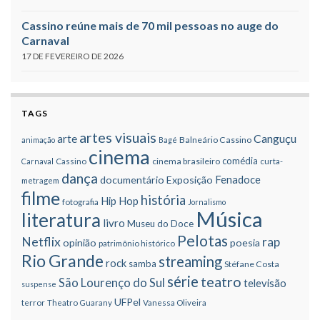
Cassino reúne mais de 70 mil pessoas no auge do
Carnaval
17 DE FEVEREIRO DE 2026
TAGS
artes visuais
Canguçu
arte
Balneário Cassino
animação
Bagé
cinema
comédia
cinema brasileiro
Carnaval
Cassino
curta-
dança
Fenadoce
documentário
Exposição
metragem
filme
história
Hip Hop
fotografia
Jornalismo
Música
literatura
livro
Museu do Doce
Pelotas
Netflix
rap
opinião
poesia
patrimônio histórico
Rio Grande
streaming
rock
samba
Stéfane Costa
série
teatro
São Lourenço do Sul
televisão
suspense
UFPel
terror
Theatro Guarany
Vanessa Oliveira