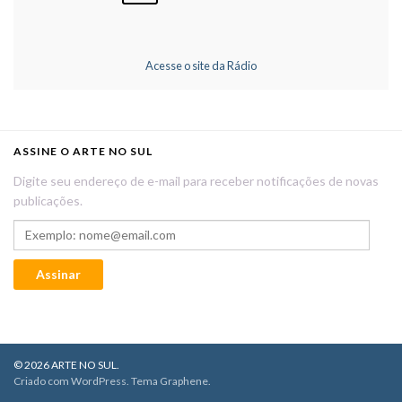
Acesse o site da Rádio
ASSINE O ARTE NO SUL
Digite seu endereço de e-mail para receber notificações de novas
publicações.
Exemplo: nome@email.com
Assinar
© 2026 ARTE NO SUL.
Criado com
WordPress
. Tema
Graphene
.