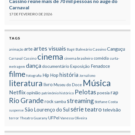
Cassino reúne mais de 70 mil pessoas no auge do
Carnaval
17 DE FEVEREIRO DE 2026
TAGS
artes visuais
Canguçu
arte
Balneário Cassino
animação
Bagé
cinema
comédia
cinema brasileiro
Carnaval
Cassino
curta-
dança
Fenadoce
documentário
Exposição
metragem
filme
história
Hip Hop
fotografia
Jornalismo
Música
literatura
livro
Museu do Doce
Pelotas
Netflix
rap
opinião
poesia
patrimônio histórico
Rio Grande
streaming
rock
samba
Stéfane Costa
série
teatro
São Lourenço do Sul
televisão
suspense
UFPel
terror
Theatro Guarany
Vanessa Oliveira