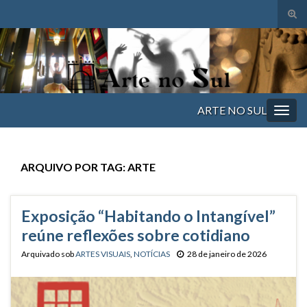
Alte
form
Search for:
de
pesq
ARTE NO SUL
Alter
nave
ARQUIVO POR TAG:
ARTE
Exposição “Habitando o Intangível”
reúne reflexões sobre cotidiano
Arquivado sob
ARTES VISUAIS
,
NOTÍCIAS
28 de janeiro de 2026