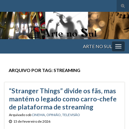
Alte
form
Search for:
de
pesq
ARTE NO SUL
Alter
nave
ARQUIVO POR TAG:
STREAMING
“Stranger Things” divide os fãs, mas
mantém o legado como carro-chefe
de plataforma de streaming
Arquivado sob
CINEMA
,
OPINIÃO
,
TELEVISÃO
15 de fevereiro de 2026