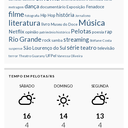
dança
Fenadoce
documentário
Exposição
metragem
filme
história
Hip Hop
fotografia
Jornalismo
Música
literatura
livro
Museu do Doce
Pelotas
Netflix
rap
opinião
poesia
patrimônio histórico
Rio Grande
streaming
rock
samba
Stéfane Costa
série
teatro
São Lourenço do Sul
televisão
suspense
UFPel
terror
Theatro Guarany
Vanessa Oliveira
TEMPO EM PELOTAS/RS
SÁBADO
DOMINGO
SEGUNDA
16
14
13
4
4
4