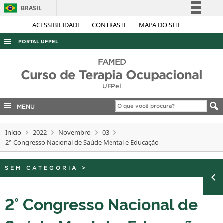
BRASIL
Simplifique!
ACESSIBILIDADE
CONTRASTE
MAPA DO SITE
Comunica BR
PORTAL UFPEL
Participe
ACESSO À INFORMAÇÃO
FAMED
Acesso à informação
Curso de Terapia Ocupacional
AUDITORIA
Legislação
UFPel
COBALTO
Canais
MENU
CONCURSOS
EDITAIS
Início
2022
Novembro
03
2° Congresso Nacional de Saúde Mental e Educação
INTERNACIONAL
OUVIDORIA
SEM CATEGORIA
>
PORTARIAS
TELEFONES
2° Congresso Nacional de