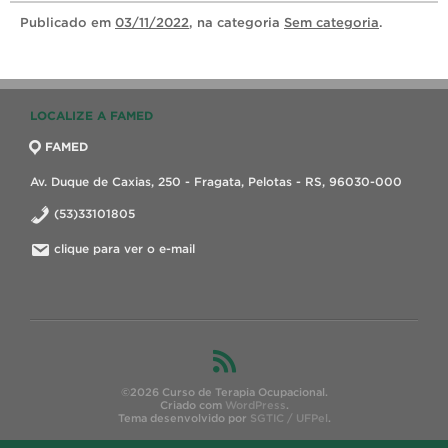
Publicado
em
03/11/2022
, na categoria
Sem categoria
.
LOCALIZE A FAMED
FAMED
Av. Duque de Caxias, 250 - Fragata, Pelotas - RS, 96030-000
(53)33101805
clique para ver o e-mail
©2026 Curso de Terapia Ocupacional.
Criado com
WordPress
.
Tema desenvolvido por
SGTIC / UFPel
.