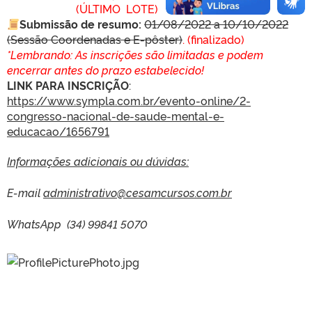
17/11/2022
(ÚLTIMO LOTE)
Submissão de resumo:
01/08/2022 a 10/10/2022
(Sessão Coordenadas e E-pô
ster)
. (finalizado)
*Lembrando: As inscrições são limitadas e podem
encerrar antes do prazo estabelecido!
LINK PA
RA INSCRIÇÃO
:
https://www.sympla.com.br/evento-online/2-
congresso-nacional-de-saude-mental-e-
educacao/1656791
Informações
adicionais ou dúvidas:
E-mail
administrativo@cesamcursos.com.br
WhatsApp (34) 99841 5070