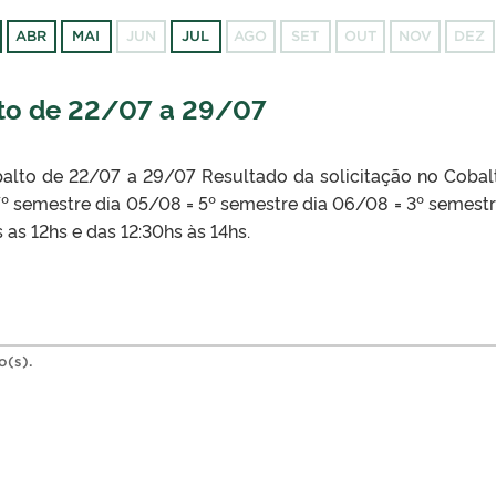
ABR
MAI
JUN
JUL
AGO
SET
OUT
NOV
DEZ
lto de 22/07 a 29/07
balto de 22/07 a 29/07 Resultado da solicitação no Cobal
º semestre dia 05/08 = 5º semestre dia 06/08 = 3º semestr
as 12hs e das 12:30hs às 14hs.
o(s).