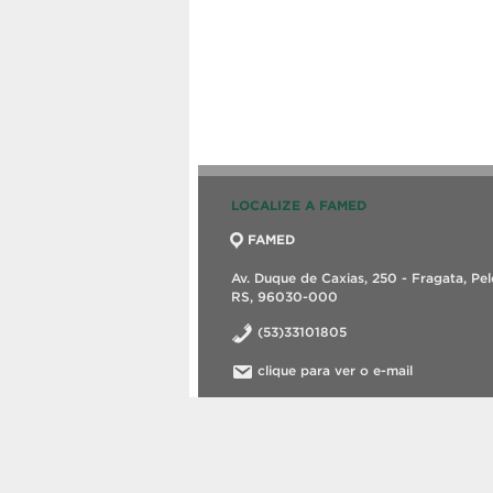
LOCALIZE A FAMED
FAMED
Av. Duque de Caxias, 250 - Fragata, Pel
RS, 96030-000
(53)33101805
clique para ver o e-mail
©2026 Curso de Terapia Ocupacional.
Criado com
WordPress
.
Tema desenvolvid