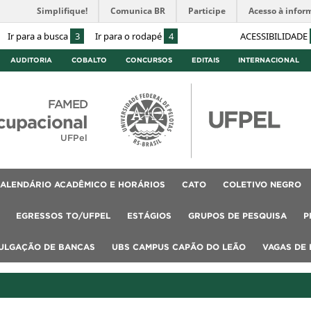
Simplifique!
Comunica BR
Participe
Acesso à infor
Ir para a busca
3
Ir para o rodapé
4
ACESSIBILIDADE
AUDITORIA
COBALTO
CONCURSOS
EDITAIS
INTERNACIONAL
FAMED
cupacional
UFPel
ALENDÁRIO ACADÊMICO E HORÁRIOS
CATO
COLETIVO NEGRO
EGRESSOS TO/UFPEL
ESTÁGIOS
GRUPOS DE PESQUISA
P
VULGAÇÃO DE BANCAS
UBS CAMPUS CAPÃO DO LEÃO
VAGAS DE