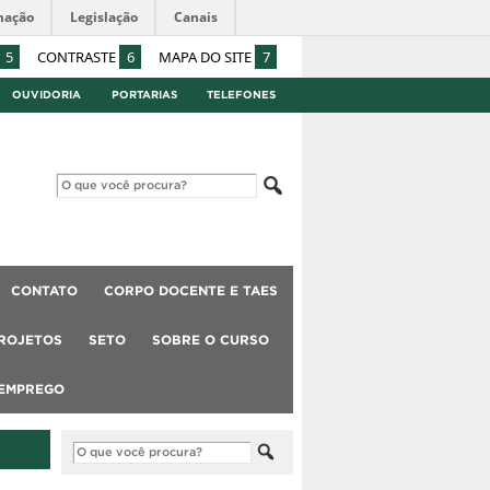
mação
Legislação
Canais
5
CONTRASTE
6
MAPA DO SITE
7
OUVIDORIA
PORTARIAS
TELEFONES
CONTATO
CORPO DOCENTE E TAES
ROJETOS
SETO
SOBRE O CURSO
 EMPREGO