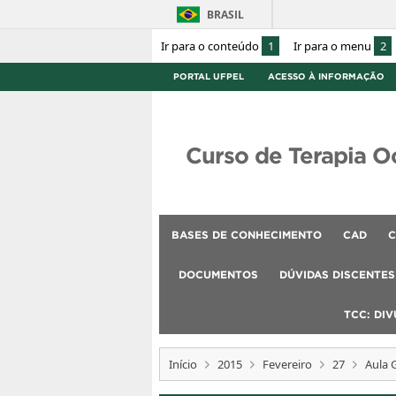
BRASIL
Ir para o conteúdo
1
Ir para o menu
2
PORTAL UFPEL
ACESSO À INFORMAÇÃO
Curso de Terapia O
BASES DE CONHECIMENTO
CAD
C
DOCUMENTOS
DÚVIDAS DISCENTES
TCC: DI
Início
2015
Fevereiro
27
Aula 