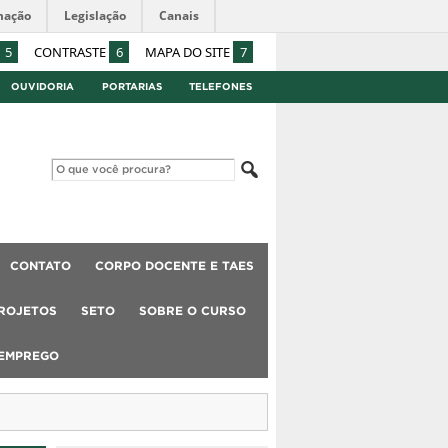
mação
Legislação
Canais
5
CONTRASTE
6
MAPA DO SITE
7
OUVIDORIA
PORTARIAS
TELEFONES
CONTATO
CORPO DOCENTE E TAES
ROJETOS
SETO
SOBRE O CURSO
 EMPREGO