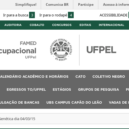
Simplifique!
Comunica BR
Participe
Acesso à infor
Ir para a busca
3
Ir para o rodapé
4
ACESSIBILIDADE
AUDITORIA
COBALTO
CONCURSOS
EDITAIS
INTERNACIONAL
FAMED
cupacional
UFPel
ALENDÁRIO ACADÊMICO E HORÁRIOS
CATO
COLETIVO NEGRO
EGRESSOS TO/UFPEL
ESTÁGIOS
GRUPOS DE PESQUISA
P
VULGAÇÃO DE BANCAS
UBS CAMPUS CAPÃO DO LEÃO
VAGAS DE
Genética dia 04/03/15