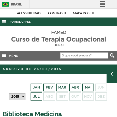
BRASIL
Simplifique!
ACESSIBILIDADE
CONTRASTE
MAPA DO SITE
Comunica BR
PORTAL UFPEL
Participe
ACESSO À INFORMAÇÃO
FAMED
Acesso à informação
Curso de Terapia Ocupacional
AUDITORIA
Legislação
UFPel
COBALTO
Canais
MENU
CONCURSOS
EDITAIS
ARQUIVO DE 26/02/2015
INTERNACIONAL
OUVIDORIA
JAN
FEV
MAR
ABR
MAI
JUN
PORTARIAS
JUL
AGO
SET
OUT
NOV
DEZ
TELEFONES
Biblioteca Medicina