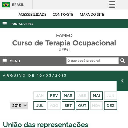
BRASIL
Simplifique!
ACESSIBILIDADE
CONTRASTE
MAPA DO SITE
Comunica BR
PORTAL UFPEL
Participe
ACESSO À INFORMAÇÃO
FAMED
Acesso à informação
Curso de Terapia Ocupacional
AUDITORIA
Legislação
UFPel
COBALTO
Canais
MENU
CONCURSOS
EDITAIS
ARQUIVO DE 10/03/2013
INTERNACIONAL
OUVIDORIA
JAN
FEV
MAR
ABR
MAI
JUN
PORTARIAS
JUL
AGO
SET
OUT
NOV
DEZ
TELEFONES
União das representações