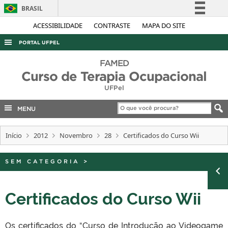
BRASIL
Simplifique!
ACESSIBILIDADE
CONTRASTE
MAPA DO SITE
Comunica BR
PORTAL UFPEL
Participe
ACESSO À INFORMAÇÃO
FAMED
Acesso à informação
Curso de Terapia Ocupacional
AUDITORIA
Legislação
UFPel
COBALTO
Canais
MENU
CONCURSOS
EDITAIS
Início
2012
Novembro
28
Certificados do Curso Wii
INTERNACIONAL
SEM CATEGORIA
>
OUVIDORIA
PORTARIAS
Certificados do Curso Wii
TELEFONES
Os certificados do “Curso de Introdução ao Videogame