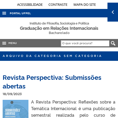
ACESSIBILIDADE
CONTRASTE
MAPA DO SITE
PORTAL UFPEL
ACESSO À INFORMAÇÃO
Instituto de Filosofia, Sociologia e Política
Graduação em Relações Internacionais
AUDITORIA
Bacharelado
COBALTO
MENU
CONCURSOS
ARQUIVO DA CATEGORIA SEM CATEGORIA
EDITAIS
INTERNACIONAL
Revista Perspectiva: Submissões
OUVIDORIA
abertas
PORTARIAS
18/09/2023
TELEFONES
A Revista Perspectiva: Reflexões sobre a
Temática Internacional é uma publicação
semestral realizada pelo curso de