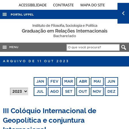
ACESSIBILIDADE
CONTRASTE
MAPA DO SITE
PORTAL UFPEL
ACESSO À INFORMAÇÃO
Instituto de Filosofia, Sociologia e Política
Graduação em Relações Internacionais
AUDITORIA
Bacharelado
COBALTO
MENU
CONCURSOS
ARQUIVO DE 11 OUT 2023
EDITAIS
INTERNACIONAL
JAN
FEV
MAR
ABR
MAI
JUN
OUVIDORIA
JUL
AGO
SET
OUT
NOV
DEZ
PORTARIAS
TELEFONES
III Colóquio Internacional de
Geopolítica e conjuntura