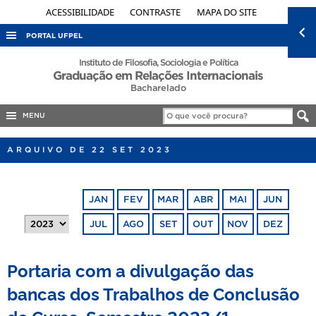
ACESSIBILIDADE
CONTRASTE
MAPA DO SITE
PORTAL UFPEL
ACESSO À INFORMAÇÃO
Instituto de Filosofia, Sociologia e Política
Graduação em Relações Internacionais
AUDITORIA
Bacharelado
COBALTO
MENU
CONCURSOS
ARQUIVO DE 22 SET 2023
EDITAIS
INTERNACIONAL
JAN
FEV
MAR
ABR
MAI
JUN
OUVIDORIA
JUL
AGO
SET
OUT
NOV
DEZ
PORTARIAS
TELEFONES
Portaria com a divulgação das
bancas dos Trabalhos de Conclusão