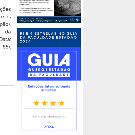
ções
re os
pão).
or da
RI É 4 ESTRELAS NO GUIA
DA FACULDADE ESTADÃO
Data:
2024
 65).