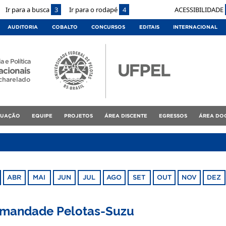
Ir para a busca
3
Ir para o rodapé
4
ACESSIBILIDADE
AUDITORIA
COBALTO
CONCURSOS
EDITAIS
INTERNACIONAL
a e Política
acionais
charelado
DUAÇÃO
EQUIPE
PROJETOS
ÁREA DISCENTE
EGRESSOS
ÁREA DO
ABR
MAI
JUN
JUL
AGO
SET
OUT
NOV
DEZ
irmandade Pelotas-Suzu