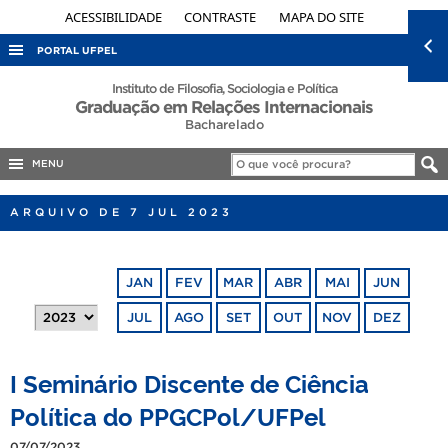
ACESSIBILIDADE
CONTRASTE
MAPA DO SITE
PORTAL UFPEL
ACESSO À INFORMAÇÃO
Instituto de Filosofia, Sociologia e Política
Graduação em Relações Internacionais
AUDITORIA
Bacharelado
COBALTO
MENU
CONCURSOS
ARQUIVO DE 7 JUL 2023
EDITAIS
INTERNACIONAL
JAN
FEV
MAR
ABR
MAI
JUN
OUVIDORIA
JUL
AGO
SET
OUT
NOV
DEZ
PORTARIAS
TELEFONES
I Seminário Discente de Ciência
Política do PPGCPol/UFPel
07/07/2023