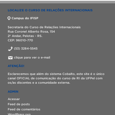
LOCALIZE O CURSO DE RELAÇÕES INTERNACIONAIS
Campus do IFISP
Secretaria do Curso de Relações Internacionais
Rua Coronel Alberto Rosa, 154
2º Andar, Pelotas - RS.
CEP: 96010-770
(53) 3284-5545
clique para ver o e-mail
ATENÇÃO!
Esclarecemos que além do sistema Cobalto, este site é o único
canal OFICIAL de comunicação do curso de RI da UFPel com
os/as discentes e a comunidade externa.
ADMIN
Acessar
Feed de posts
Feed de comentários
WordPress.org