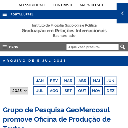
ACESSIBILIDADE
CONTRASTE
MAPA DO SITE
PORTAL UFPEL
ACESSO À INFORMAÇÃO
Instituto de Filosofia, Sociologia e Política
Graduação em Relações Internacionais
AUDITORIA
Bacharelado
COBALTO
MENU
CONCURSOS
ARQUIVO DE 5 JUL 2023
EDITAIS
INTERNACIONAL
JAN
FEV
MAR
ABR
MAI
JUN
OUVIDORIA
JUL
AGO
SET
OUT
NOV
DEZ
PORTARIAS
TELEFONES
Grupo de Pesquisa GeoMercosul
promove Oficina de Produção de