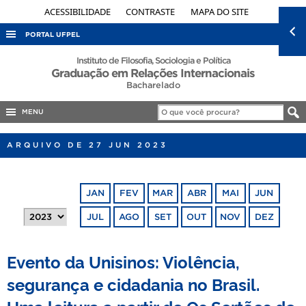
ACESSIBILIDADE
CONTRASTE
MAPA DO SITE
PORTAL UFPEL
ACESSO À INFORMAÇÃO
Instituto de Filosofia, Sociologia e Política
Graduação em Relações Internacionais
AUDITORIA
Bacharelado
COBALTO
MENU
CONCURSOS
ARQUIVO DE 27 JUN 2023
EDITAIS
INTERNACIONAL
JAN
FEV
MAR
ABR
MAI
JUN
OUVIDORIA
JUL
AGO
SET
OUT
NOV
DEZ
PORTARIAS
TELEFONES
Evento da Unisinos: Violência,
segurança e cidadania no Brasil.