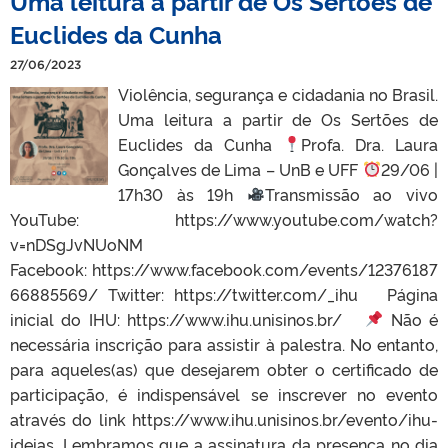
Uma leitura a partir de Os Sertões de
Euclides da Cunha
27/06/2023
Violência, segurança e cidadania no Brasil.
Uma leitura a partir de Os Sertões de
Euclides da Cunha
Profa. Dra. Laura
Gonçalves de Lima – UnB e UFF
29/06 |
17h30 às 19h
Transmissão ao vivo
YouTube: https://www.youtube.com/watch?
v=nDSgJvNUoNM
Facebook: https://www.facebook.com/events/12376187
66885569/ Twitter: https://twitter.com/_ihu Página
inicial do IHU: https://www.ihu.unisinos.br/
Não é
necessária inscrição para assistir à palestra. No entanto,
para aqueles(as) que desejarem obter o certificado de
participação, é indispensável se inscrever no evento
através do link https://www.ihu.unisinos.br/evento/ihu-
ideias. Lembramos que a assinatura da presença no dia