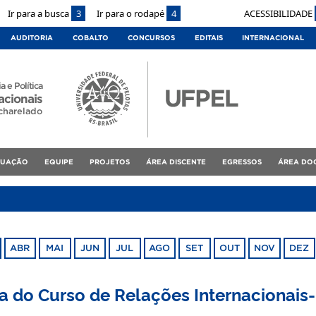
Ir para a busca
3
Ir para o rodapé
4
ACESSIBILIDADE
AUDITORIA
COBALTO
CONCURSOS
EDITAIS
INTERNACIONAL
a e Política
acionais
charelado
DUAÇÃO
EQUIPE
PROJETOS
ÁREA DISCENTE
EGRESSOS
ÁREA DO
ABR
MAI
JUN
JUL
AGO
SET
OUT
NOV
DEZ
 do Curso de Relações Internacionais-