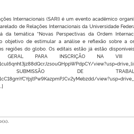
ções Internacionais (SARI) é um evento acadêmico organ
arelado de Relações Internacionais da Universidade Feder
ará da temática “Novas Perspectivas da Ordem Internac
o objetivo de estimular a análise e reflexão sobre a 
tes regiões do globo. Os editais estão já estão disponívei
ITAL GERAL PARA INSCRIÇÃO NA VIII S
/d/1cul6qnht3jz88dQcrJzsouQHppWPdpCY/view?usp=drive_li
 SUBMISSÃO DE TRABALH
/d/1cC18gmYCYpjtPw9KazpmPJCv2yMebzdd/view?usp=drive_l
…]
o(s).