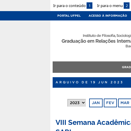
Ir para o conteúdo
1
Ir para o menu
2
PORTAL UFPEL
ACESSO À INFORMAÇÃO
Instituto de Filosofia, Sociologi
Graduação em Relações Intern
Ba
GRA
ARQUIVO DE 19 JUN 2023
JAN
FEV
MAR
VIII Semana Acadêmica