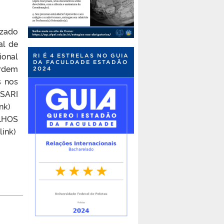
izado
al de
ional
RI É 4 ESTRELAS NO GUIA
DA FACULDADE ESTADÃO
ordem
2024
s nos
ARI
nk)
OS
ink)