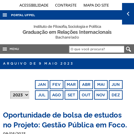
ACESSIBILIDADE
CONTRASTE
MAPA DO SITE
PORTAL UFPEL
ACESSO À INFORMAÇÃO
Instituto de Filosofia, Sociologia e Política
Graduação em Relações Internacionais
AUDITORIA
Bacharelado
COBALTO
MENU
CONCURSOS
ARQUIVO DE 9 MAIO 2023
EDITAIS
INTERNACIONAL
JAN
FEV
MAR
ABR
MAI
JUN
OUVIDORIA
JUL
AGO
SET
OUT
NOV
DEZ
PORTARIAS
TELEFONES
Oportunidade de bolsa de estudos
no Projeto: Gestão Pública em Foco.
09/05/2023