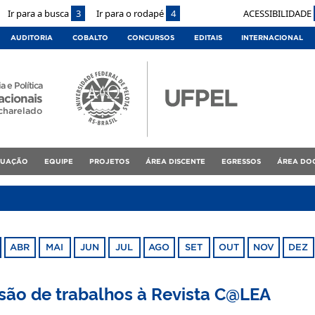
Ir para a busca
3
Ir para o rodapé
4
ACESSIBILIDADE
AUDITORIA
COBALTO
CONCURSOS
EDITAIS
INTERNACIONAL
a e Política
acionais
charelado
DUAÇÃO
EQUIPE
PROJETOS
ÁREA DISCENTE
EGRESSOS
ÁREA DO
ABR
MAI
JUN
JUL
AGO
SET
OUT
NOV
DEZ
ão de trabalhos à Revista C@LEA