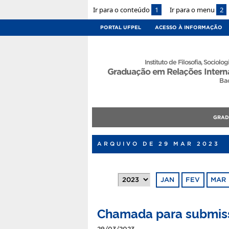
Ir para o conteúdo
1
Ir para o menu
2
PORTAL UFPEL
ACESSO À INFORMAÇÃO
Instituto de Filosofia, Sociologi
Graduação em Relações Intern
Ba
GRA
ARQUIVO DE 29 MAR 2023
JAN
FEV
MAR
Chamada para submiss
29/03/2023