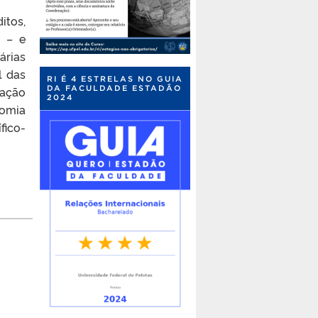
itos,
s – e
árias
l das
RI É 4 ESTRELAS NO GUIA
DA FACULDADE ESTADÃO
ração
2024
nomia
fico-