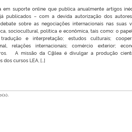
 em suporte online que publica anualmente artigos inéd
 já publicados – com a devida autorização dos autore
debate sobre as negociações internacionais nas suas v
ica, sociocultural, política e econômica, tais como: o pape
; tradução e interpretação; estudos culturais; coope
ional, relações internacionais; comércio exterior; eco
outros. A missão da C@lea é divulgar a produção cientí
 dos cursos LEA, […]
o(s).