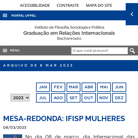
ACESSIBILIDADE
CONTRASTE
MAPA DO SITE
PORTAL UFPEL
ACESSO À INFORMAÇÃO
Instituto de Filosofia, Sociologia e Política
Graduação em Relações Internacionais
AUDITORIA
Bacharelado
COBALTO
MENU
CONCURSOS
ARQUIVO DE 8 MAR 2023
EDITAIS
INTERNACIONAL
JAN
FEV
MAR
ABR
MAI
JUN
OUVIDORIA
JUL
AGO
SET
OUT
NOV
DEZ
PORTARIAS
TELEFONES
MESA-REDONDA: IFISP MULHERES
08/03/2023
No dia 08 de março, dia Internacional das