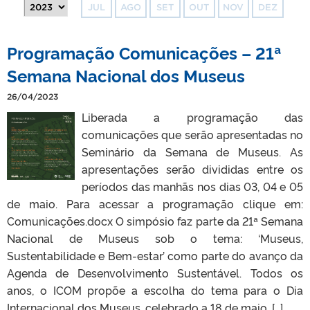
JUL
AGO
SET
OUT
NOV
DEZ
Programação Comunicações – 21ª
Semana Nacional dos Museus
26/04/2023
Liberada a programação das
comunicações que serão apresentadas no
Seminário da Semana de Museus. As
apresentações serão divididas entre os
períodos das manhãs nos dias 03, 04 e 05
de maio. Para acessar a programação clique em:
Comunicações.docx O simpósio faz parte da 21ª Semana
Nacional de Museus sob o tema: ‘Museus,
Sustentabilidade e Bem-estar’ como parte do avanço da
Agenda de Desenvolvimento Sustentável. Todos os
anos, o ICOM propõe a escolha do tema para o Dia
Internacional dos Museus, celebrado a 18 de maio, […]