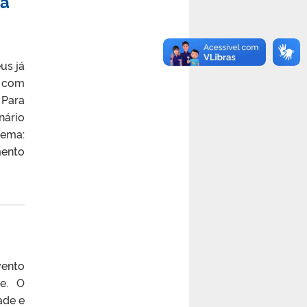
na
us já
á com
 Para
nário
tema:
mento
vento
te. O
ade e