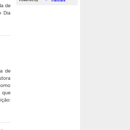
Powered by
Translate
da de
o Dia
ca de
utora
 como
, que
ição: