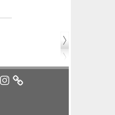
k
nstagram