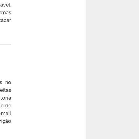
ável.
temas
tacar
s no
eitas
toria
io de
-mail
rição