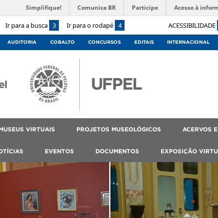
Simplifique!
Comunica BR
Participe
Acesso à infor
Ir para a busca
3
Ir para o rodapé
4
ACESSIBILIDADE
AUDITORIA
COBALTO
CONCURSOS
EDITAIS
INTERNACIONAL
el
MUSEUS VIRTUAIS
PROJETOS MUSEOLÓGICOS
ACERVOS E
OTÍCIAS
EVENTOS
DOCUMENTOS
EXPOSIÇÃO VIRTU