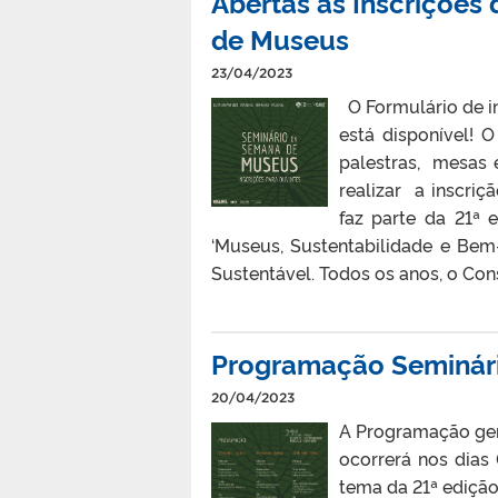
Abertas as Inscrições
de Museus
23/04/2023
O Formulário de i
está disponível! 
palestras, mesas e
realizar a inscri
faz parte da 21ª
‘Museus, Sustentabilidade e Be
Sustentável. Todos os anos, o Cons
Programação Seminár
20/04/2023
A Programação ger
ocorrerá nos dias
tema da 21ª ediçã