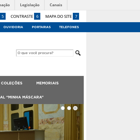
mação
Legislação
Canais
5
CONTRASTE
6
MAPA DO SITE
7
OUVIDORIA
PORTARIAS
TELEFONES
 COLEÇÕES
MEMORIAIS
AL “MINHA MÁSCARA”