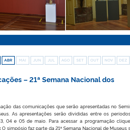
ABR
MAI
JUN
JUL
AGO
SET
OUT
NOV
DEZ
ações – 21ª Semana Nacional dos
mação das comunicações que serão apresentadas no Semi
us. As apresentações serão divididas entre os período
3, 04 e 05 de maio. Para acessar a programação cliqu
O simpósio faz parte da 21ª Semana Nacional de Museus 