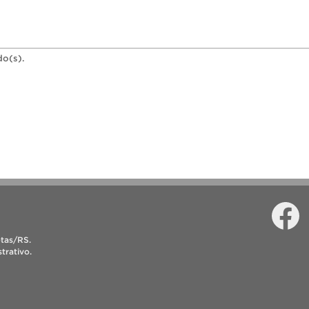
do(s).
Faceboo
I
otas/RS.
trativo.