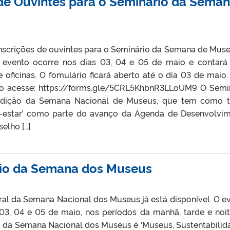
 de Ouvintes para o Seminário da Sema
nscrições de ouvintes para o Seminário da Semana de Muse
O evento ocorre nos dias 03, 04 e 05 de maio e contar
 oficinas. O fomulário ficará aberto até o dia 03 de maio.
ção acesse: https://forms.gle/5CRL5KhbnR3LLoUM9 O Semi
 edição da Semana Nacional de Museus, que tem como 
m-estar’ como parte do avanço da Agenda de Desenvolvi
elho […]
io da Semana dos Museus
al da Semana Nacional dos Museus já está disponível. O e
 03, 04 e 05 de maio, nos períodos da manhã, tarde e noi
o da Semana Nacional dos Museus é ‘Museus, Sustentabilid