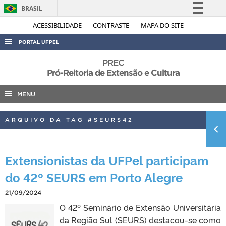
BRASIL
Simplifique!
ACESSIBILIDADE
CONTRASTE
MAPA DO SITE
Comunica BR
PORTAL UFPEL
Participe
ACESSO À INFORMAÇÃO
PREC
Acesso à informação
Pró-Reitoria de Extensão e Cultura
AUDITORIA
Legislação
MENU
COBALTO
Canais
CONCURSOS
ARQUIVO DA TAG #SEURS42
EDITAIS
INTERNACIONAL
Extensionistas da UFPel participam
OUVIDORIA
do 42º SEURS em Porto Alegre
PORTARIAS
21/09/2024
TELEFONES
O 42º Seminário de Extensão Universitária
da Região Sul (SEURS) destacou-se como