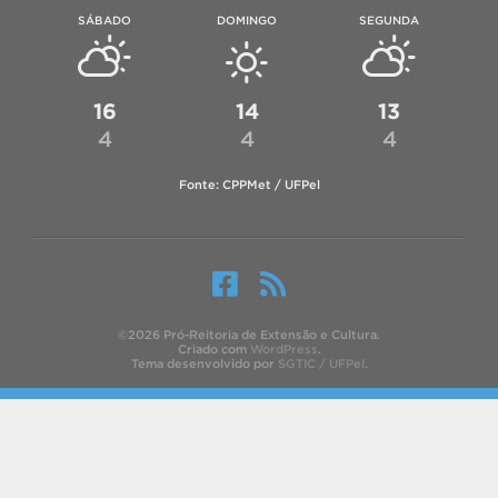
SÁBADO
DOMINGO
SEGUNDA
16
14
13
4
4
4
Fonte: CPPMet / UFPel
©2026 Pró-Reitoria de Extensão e Cultura.
Criado com
WordPress
.
Tema desenvolvido por
SGTIC / UFPel
.