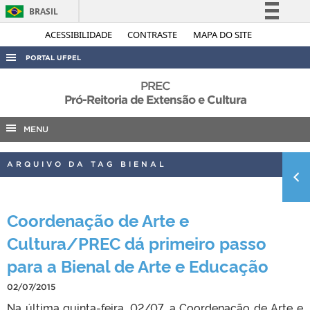
BRASIL
Simplifique!
ACESSIBILIDADE
CONTRASTE
MAPA DO SITE
Comunica BR
PORTAL UFPEL
Participe
ACESSO À INFORMAÇÃO
PREC
Acesso à informação
Pró-Reitoria de Extensão e Cultura
AUDITORIA
Legislação
MENU
COBALTO
Canais
CONCURSOS
ARQUIVO DA TAG BIENAL
EDITAIS
INTERNACIONAL
Coordenação de Arte e
OUVIDORIA
Cultura/PREC dá primeiro passo
PORTARIAS
para a Bienal de Arte e Educação
TELEFONES
02/07/2015
Na última quinta-feira, 02/07, a Coordenação de Arte e