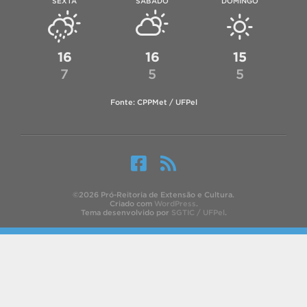
SEXTA
SÁBADO
DOMINGO
16
16
15
7
5
5
Fonte: CPPMet / UFPel
©2026 Pró-Reitoria de Extensão e Cultura.
Criado com
WordPress
.
Tema desenvolvido por
SGTIC / UFPel
.