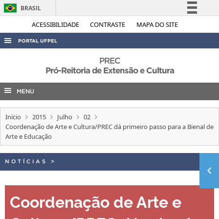
BRASIL
Simplifique!
ACESSIBILIDADE
CONTRASTE
MAPA DO SITE
Comunica BR
PORTAL UFPEL
Participe
ACESSO À INFORMAÇÃO
PREC
Acesso à informação
Pró-Reitoria de Extensão e Cultura
AUDITORIA
Legislação
MENU
COBALTO
Canais
CONCURSOS
Início
2015
Julho
02
EDITAIS
Coordenação de Arte e Cultura/PREC dá primeiro passo para a Bienal de
Arte e Educação
INTERNACIONAL
OUVIDORIA
NOTÍCIAS
>
PORTARIAS
TELEFONES
Coordenação de Arte e