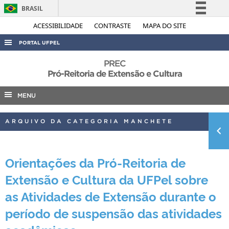
BRASIL
Simplifique!
ACESSIBILIDADE
CONTRASTE
MAPA DO SITE
Comunica BR
PORTAL UFPEL
Participe
ACESSO À INFORMAÇÃO
PREC
Acesso à informação
Pró-Reitoria de Extensão e Cultura
AUDITORIA
Legislação
MENU
COBALTO
Canais
CONCURSOS
ARQUIVO DA CATEGORIA MANCHETE
EDITAIS
INTERNACIONAL
Orientações da Pró-Reitoria de
OUVIDORIA
Extensão e Cultura da UFPel sobre
PORTARIAS
as Atividades de Extensão durante o
TELEFONES
período de suspensão das atividades