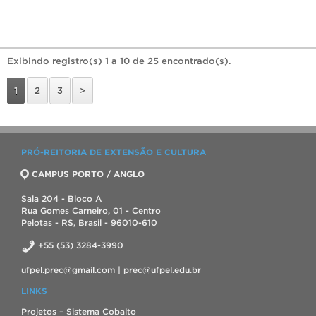
Exibindo registro(s) 1 a 10 de 25 encontrado(s).
1
2
3
>
PRÓ-REITORIA DE EXTENSÃO E CULTURA
CAMPUS PORTO / ANGLO
Sala 204 - Bloco A
Rua Gomes Carneiro, 01 - Centro
Pelotas - RS, Brasil - 96010-610
+55 (53) 3284-3990
ufpel.prec@gmail.com | prec@ufpel.edu.br
LINKS
Projetos – Sistema Cobalto