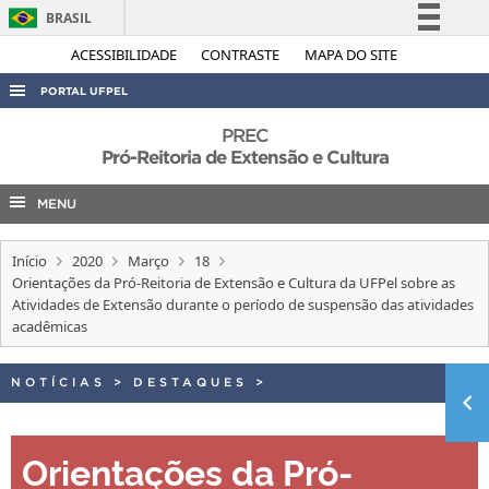
BRASIL
Simplifique!
ACESSIBILIDADE
CONTRASTE
MAPA DO SITE
Comunica BR
PORTAL UFPEL
Participe
ACESSO À INFORMAÇÃO
PREC
Acesso à informação
Pró-Reitoria de Extensão e Cultura
AUDITORIA
Legislação
MENU
COBALTO
Canais
CONCURSOS
Início
2020
Março
18
EDITAIS
Orientações da Pró-Reitoria de Extensão e Cultura da UFPel sobre as
Atividades de Extensão durante o período de suspensão das atividades
INTERNACIONAL
acadêmicas
OUVIDORIA
NOTÍCIAS
>
DESTAQUES
>
PORTARIAS
TELEFONES
Orientações da Pró-