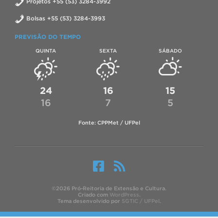
Projetos +55 (53) 3284-3992
Bolsas +55 (53) 3284-3993
PREVISÃO DO TEMPO
QUINTA
SEXTA
SÁBADO
24
16
15
16
7
5
Fonte: CPPMet / UFPel
©2026 Pró-Reitoria de Extensão e Cultura.
Criado com
WordPress
.
Tema desenvolvido por
SGTIC / UFPel
.