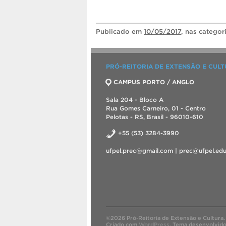
Publicado
em
10/05/2017
, nas categor
PRÓ-REITORIA DE EXTENSÃO E CUL
CAMPUS PORTO / ANGLO
Sala 204 - Bloco A
Rua Gomes Carneiro, 01 - Centro
Pelotas - RS, Brasil - 96010-610
+55 (53) 3284-3990
ufpel.prec@gmail.com | prec@ufpel.edu
©2026 Pró-Reitoria de Extensão e Cultura.
Criado com
WordPress
.
Tema desenvolvid