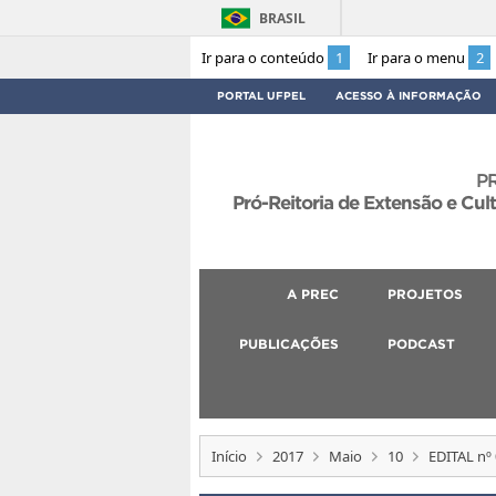
BRASIL
Ir para o conteúdo
1
Ir para o menu
2
PORTAL UFPEL
ACESSO À INFORMAÇÃO
P
Pró-Reitoria de Extensão e Cul
A PREC
PROJETOS
PUBLICAÇÕES
PODCAST
Início
2017
Maio
10
EDITAL nº