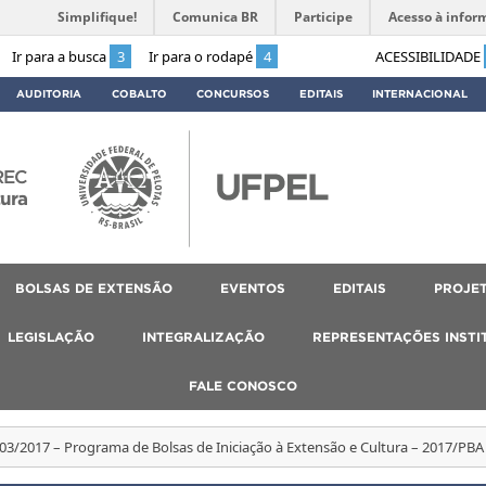
Simplifique!
Comunica BR
Participe
Acesso à infor
Ir para a busca
3
Ir para o rodapé
4
ACESSIBILIDADE
AUDITORIA
COBALTO
CONCURSOS
EDITAIS
INTERNACIONAL
REC
tura
BOLSAS DE EXTENSÃO
EVENTOS
EDITAIS
PROJET
LEGISLAÇÃO
INTEGRALIZAÇÃO
REPRESENTAÇÕES INSTI
FALE CONOSCO
 03/2017 – Programa de Bolsas de Iniciação à Extensão e Cultura – 2017/PBA