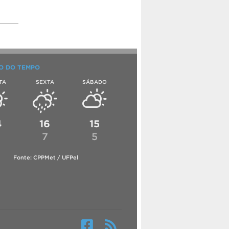
O DO TEMPO
TA
SEXTA
SÁBADO
4
16
15
6
7
5
Fonte: CPPMet / UFPel