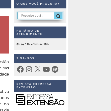
O QUE VOCÊ PROCURA?
HORÁRIO DE
ATENDIMENTO
8h às 12h – 14h às 18h.
SIGA-NOS
estão
olsas
Facebook
Instagram
X
YouTube
Spotify
dade
REVISTA EXPRESSA
EXTENSÃO
etiva
lados
o do
as de