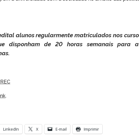
dital alunos regularmente matriculados nos curso
ue disponham de 20 horas semanais para a
mas.
PREC
ink
.
LinkedIn
X
E-mail
Imprimir