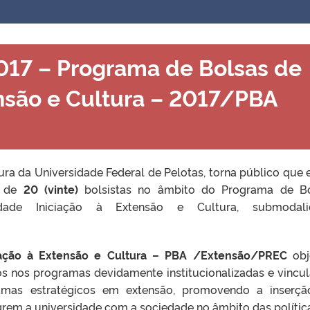
017 – Programa de Bolsas de
ensão e Cultura – 2017/PBA
ura da Universidade Federal de Pelotas, torna público que 
o de
20 (vinte)
bolsistas no âmbito do Programa de B
dade Iniciação à Extensão e Cultura, submodali
iação à Extensão e Cultura – PBA /Extensão/PREC
obj
nos nos programas devidamente institucionalizadas e vincu
mas estratégicos em extensão, promovendo a inserçã
grem a universidade com a sociedade no âmbito das polític