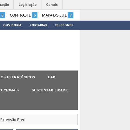
mação
Legislação
Canais
5
CONTRASTE
6
MAPA DO SITE
7
OUVIDORIA
PORTARIAS
TELEFONES
OS ESTRATÉGICOS
EAP
TUCIONAIS
SUSTENTABILIDADE
 Extensão Prec