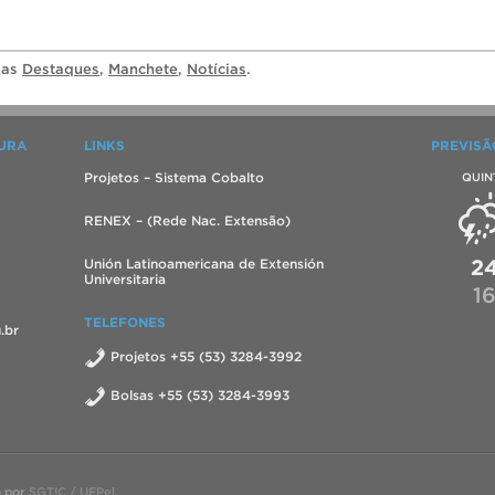
ias
Destaques
,
Manchete
,
Notícias
.
TURA
LINKS
PREVISÃ
Projetos – Sistema Cobalto
QUIN
RENEX – (Rede Nac. Extensão)
2
Unión Latinoamericana de Extensión
Universitaria
1
TELEFONES
.br
Projetos +55 (53) 3284-3992
Bolsas +55 (53) 3284-3993
o por
SGTIC / UFPel
.