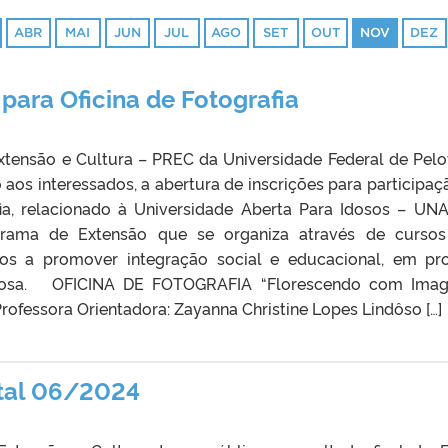
ABR
MAI
JUN
JUL
AGO
SET
OUT
NOV
DEZ
para Oficina de Fotografia
Extensão e Cultura – PREC da Universidade Federal de Pelo
 aos interessados, a abertura de inscrições para participaç
fia, relacionado à Universidade Aberta Para Idosos – UNA
ama de Extensão que se organiza através de cursos
ados a promover integração social e educacional, em pr
idosa. OFICINA DE FOTOGRAFIA “Florescendo com Imag
Professora Orientadora: Zayanna Christine Lopes Lindôso […]
ital 06/2024