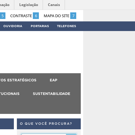
mação
Legislação
Canais
5
CONTRASTE
6
MAPA DO SITE
7
OUVIDORIA
PORTARIAS
TELEFONES
OS ESTRATÉGICOS
EAP
TUCIONAIS
SUSTENTABILIDADE
O QUE VOCÊ PROCURA?