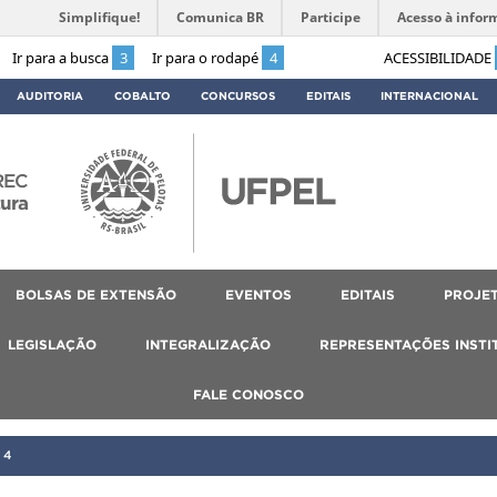
Simplifique!
Comunica BR
Participe
Acesso à infor
Ir para a busca
3
Ir para o rodapé
4
ACESSIBILIDADE
AUDITORIA
COBALTO
CONCURSOS
EDITAIS
INTERNACIONAL
REC
tura
BOLSAS DE EXTENSÃO
EVENTOS
EDITAIS
PROJET
LEGISLAÇÃO
INTEGRALIZAÇÃO
REPRESENTAÇÕES INSTI
FALE CONOSCO
24