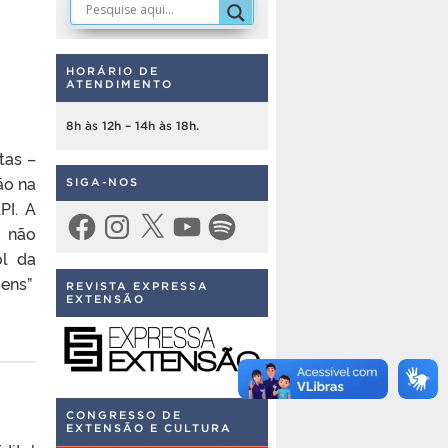
HORÁRIO DE
ATENDIMENTO
8h às 12h – 14h às 18h.
tas –
ão na
SIGA-NOS
PI. A
Facebook
Instagram
X
YouTube
Spotify
 não
ol da
ens”
REVISTA EXPRESSA
EXTENSÃO
CONGRESSO DE
EXTENSÃO E CULTURA