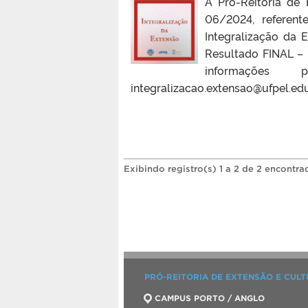
A Pró-Reitoria de 
06/2024, referent
Integralização da
Resultado FINAL –
informações
integralizacao.extensao@ufpel.edu
Exibindo registro(s) 1 a 2 de 2 encontra
PRÓ-REITORIA DE EXTENSÃO E CUL
CAMPUS PORTO / ANGLO