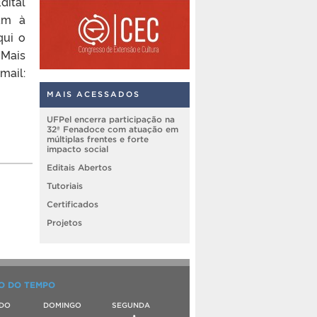
dital
dam à
qui o
 Mais
il:
MAIS ACESSADOS
UFPel encerra participação na
32ª Fenadoce com atuação em
múltiplas frentes e forte
impacto social
Editais Abertos
Tutoriais
Certificados
Projetos
O DO TEMPO
DO
DOMINGO
SEGUNDA