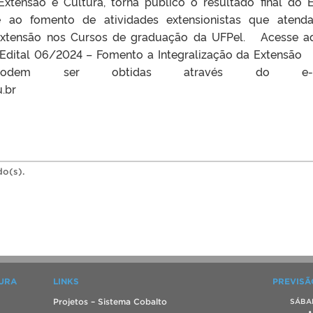
Extensão e Cultura, torna público o resultado final do E
e ao fomento de atividades extensionistas que aten
 Extensão nos Cursos de graduação da UFPel. Acesse a
 Edital 06/2024 – Fomento a Integralização da Extensão
 podem ser obtidas através do e-ma
.br
do(s).
TURA
LINKS
PREVISÃ
Projetos – Sistema Cobalto
SÁBA