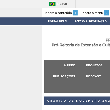
BRASIL
Ir para o conteúdo
1
Ir para o menu
2
PORTAL UFPEL
ACESSO À INFORMAÇÃO
P
Pró-Reitoria de Extensão e Cul
A PREC
PROJETOS
PUBLICAÇÕES
PODCAST
ARQUIVO DE NOVEMBRO 20