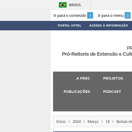
BRASIL
Ir para o conteúdo
1
Ir para o menu
2
PORTAL UFPEL
ACESSO À INFORMAÇÃO
P
Pró-Reitoria de Extensão e Cul
A PREC
PROJETOS
PUBLICAÇÕES
PODCAST
Início
2024
Março
18
Bolsas d