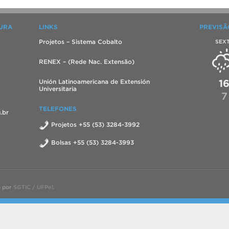
TURA
LINKS
PREVISÃ
Projetos – Sistema Cobalto
SEX
RENEX – (Rede Nac. Extensão)
1
Unión Latinoamericana de Extensión
Universitaria
7
TELEFONES
.br
Projetos +55 (53) 3284-3992
Bolsas +55 (53) 3284-3993
o por
SGTIC / UFPel
.