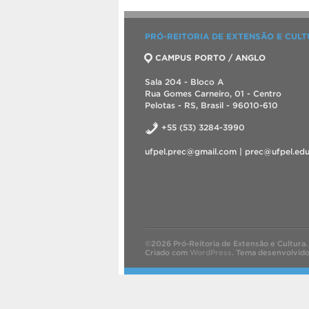
PRÓ-REITORIA DE EXTENSÃO E CUL
CAMPUS PORTO / ANGLO
Sala 204 - Bloco A
Rua Gomes Carneiro, 01 - Centro
Pelotas - RS, Brasil - 96010-610
+55 (53) 3284-3990
ufpel.prec@gmail.com | prec@ufpel.edu
©2026 Pró-Reitoria de Extensão e Cultura.
Criado com
WordPress
.
Tema desenvolvid