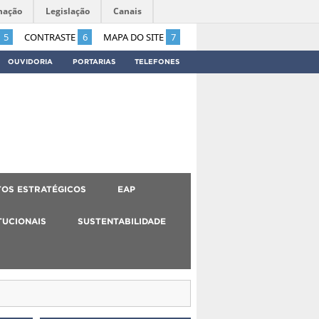
mação
Legislação
Canais
5
CONTRASTE
6
MAPA DO SITE
7
OUVIDORIA
PORTARIAS
TELEFONES
OS ESTRATÉGICOS
EAP
TUCIONAIS
SUSTENTABILIDADE