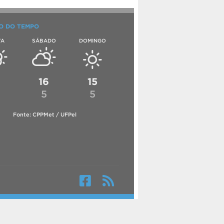
O DO TEMPO
TA
SÁBADO
DOMINGO
6
16
15
5
5
Fonte: CPPMet / UFPel