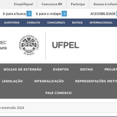
Simplifique!
Comunica BR
Participe
Acesso à infor
Ir para a busca
3
Ir para o rodapé
4
ACESSIBILIDADE
AUDITORIA
COBALTO
CONCURSOS
EDITAIS
INTERNACIONAL
REC
tura
BOLSAS DE EXTENSÃO
EVENTOS
EDITAIS
PROJET
LEGISLAÇÃO
INTEGRALIZAÇÃO
REPRESENTAÇÕES INSTI
FALE CONOSCO
e extensão 2024