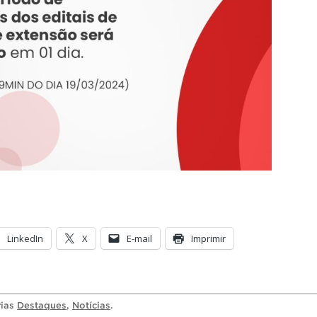
LinkedIn
X
E-mail
Imprimir
rias
Destaques
,
Notícias
.