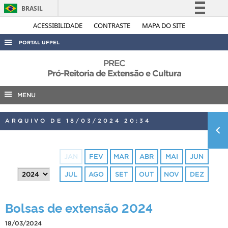
BRASIL
Simplifique!
ACESSIBILIDADE
CONTRASTE
MAPA DO SITE
Comunica BR
PORTAL UFPEL
Participe
ACESSO À INFORMAÇÃO
PREC
Acesso à informação
Pró-Reitoria de Extensão e Cultura
AUDITORIA
Legislação
MENU
COBALTO
Canais
CONCURSOS
ARQUIVO DE 18/03/2024 20:34
EDITAIS
INTERNACIONAL
JAN
FEV
MAR
ABR
MAI
JUN
OUVIDORIA
JUL
AGO
SET
OUT
NOV
DEZ
PORTARIAS
TELEFONES
Bolsas de extensão 2024
18/03/2024