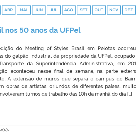
ABR
MAI
JUN
JUL
AGO
SET
OUT
NOV
DEZ
il nos 50 anos da UFPel
edição do Meeting of Styles Brasil em Pelotas ocorre
s do galpão industrial de propriedade da UFPel, ocupado
ransporte da Superintendência Administrativa, em 20
ção aconteceu nesse final de semana, na parte exter
o. A extensão de muros que separa o campus do Bair
m obras de artistas, oriundos de diferentes países, muit
envolveram turnos de trabalho das 10h da manhã do dia […]
o(s).