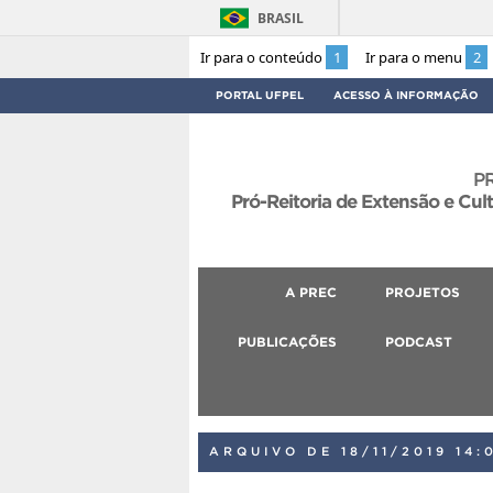
BRASIL
Ir para o conteúdo
1
Ir para o menu
2
PORTAL UFPEL
ACESSO À INFORMAÇÃO
P
Pró-Reitoria de Extensão e Cul
A PREC
PROJETOS
PUBLICAÇÕES
PODCAST
ARQUIVO DE 18/11/2019 14: