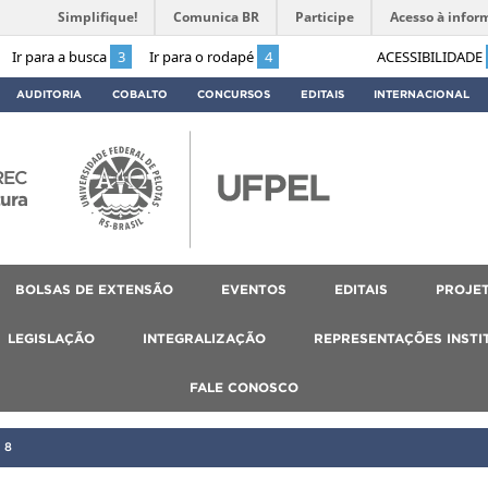
Simplifique!
Comunica BR
Participe
Acesso à infor
Ir para a busca
3
Ir para o rodapé
4
ACESSIBILIDADE
AUDITORIA
COBALTO
CONCURSOS
EDITAIS
INTERNACIONAL
REC
tura
BOLSAS DE EXTENSÃO
EVENTOS
EDITAIS
PROJET
LEGISLAÇÃO
INTEGRALIZAÇÃO
REPRESENTAÇÕES INSTI
FALE CONOSCO
08