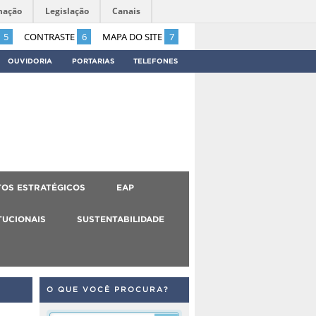
mação
Legislação
Canais
5
CONTRASTE
6
MAPA DO SITE
7
OUVIDORIA
PORTARIAS
TELEFONES
OS ESTRATÉGICOS
EAP
TUCIONAIS
SUSTENTABILIDADE
O QUE VOCÊ PROCURA?