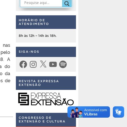
HORÁRIO DE
ATENDIMENTO
8h às 12h – 14h às 18h.
u nas
 pelo
SIGA-NOS
18. A
Facebook
Instagram
X
YouTube
Spotify
na do
ro da
os de
REVISTA EXPRESSA
EXTENSÃO
CONGRESSO DE
EXTENSÃO E CULTURA