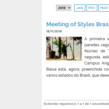
JAN
FEV
MAR
Meeting of Styles Bras
18/11/2019
A primeira 
paredes cega
Núcleo de T
segunda edi
Campus Angl
Balsa está, agora, preenchida co
vários estados do Brasil, que des
Exibindo registro(s) 1 a 1 de 1 encontrad