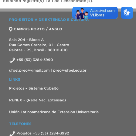
Exibindo registro(s) 1 a 1 de 1 encontrado(s).
PRÓ-REITORIA DE EXTENSÃO E CULTURA
CAMPUS PORTO / ANGLO
Sala 204 - Bloco A
Rua Gomes Carneiro, 01 - Centro
Pelotas - RS, Brasil - 96010-610
+55 (53) 3284-3990
ufpel.prec@gmail.com | prec@ufpel.edu.br
LINKS
Projetos – Sistema Cobalto
RENEX – (Rede Nac. Extensão)
Unión Latinoamericana de Extensión Universitaria
TELEFONES
Projetos +55 (53) 3284-3992