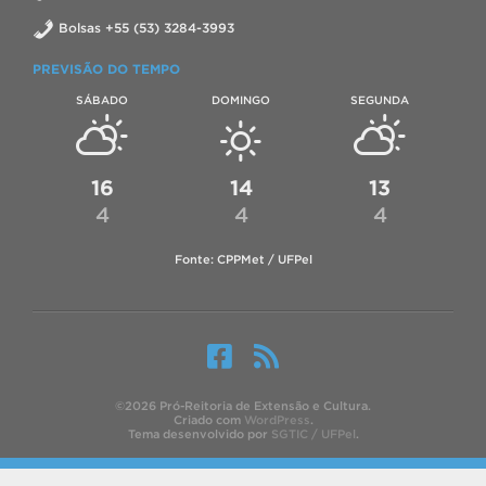
Bolsas +55 (53) 3284-3993
PREVISÃO DO TEMPO
SÁBADO
DOMINGO
SEGUNDA
16
14
13
4
4
4
Fonte: CPPMet / UFPel
©2026 Pró-Reitoria de Extensão e Cultura.
Criado com
WordPress
.
Tema desenvolvido por
SGTIC / UFPel
.