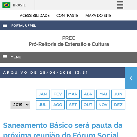
BRASIL
Simplifique!
ACESSIBILIDADE
CONTRASTE
MAPA DO SITE
Comunica BR
PORTAL UFPEL
Participe
ACESSO À INFORMAÇÃO
PREC
Acesso à informação
Pró-Reitoria de Extensão e Cultura
AUDITORIA
Legislação
MENU
COBALTO
Canais
CONCURSOS
ARQUIVO DE 25/06/2019 13:51
EDITAIS
INTERNACIONAL
JAN
FEV
MAR
ABR
MAI
JUN
OUVIDORIA
JUL
AGO
SET
OUT
NOV
DEZ
PORTARIAS
TELEFONES
Saneamento Básico será pauta da
próxima reunião do Fórum Social