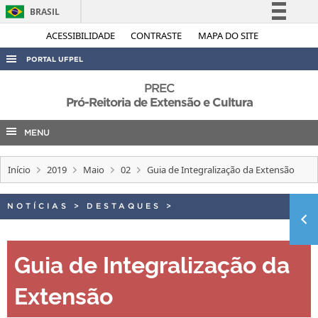
BRASIL
Simplifique!
ACESSIBILIDADE
CONTRASTE
MAPA DO SITE
Comunica BR
PORTAL UFPEL
Participe
ACESSO À INFORMAÇÃO
PREC
Acesso à informação
Pró-Reitoria de Extensão e Cultura
AUDITORIA
Legislação
MENU
COBALTO
Canais
CONCURSOS
Início
2019
Maio
02
Guia de Integralização da Extensão
EDITAIS
INTERNACIONAL
NOTÍCIAS
>
DESTAQUES
>
OUVIDORIA
Guia de Integralização da
PORTARIAS
TELEFONES
Extensão