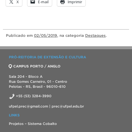
X
E-mail
Imprimir
Publicado
em
02/05/2019
, na categoria
Destaques
.
PRÓ-REITORIA DE EXTENSÃO E CULTURA
CAMPUS PORTO / ANGLO
Sala 204 - Bloco A
Rua Gomes Carneiro, 01 - Centro
Pelotas - RS, Brasil - 96010-610
+55 (53) 3284-3990
ufpel.prec@gmail.com | prec@ufpel.edu.br
LINKS
Projetos – Sistema Cobalto