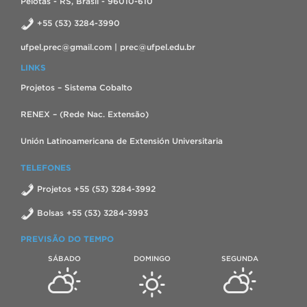
Pelotas - RS, Brasil - 96010-610
+55 (53) 3284-3990
ufpel.prec@gmail.com | prec@ufpel.edu.br
LINKS
Projetos – Sistema Cobalto
RENEX – (Rede Nac. Extensão)
Unión Latinoamericana de Extensión Universitaria
TELEFONES
Projetos +55 (53) 3284-3992
Bolsas +55 (53) 3284-3993
PREVISÃO DO TEMPO
SÁBADO
DOMINGO
SEGUNDA