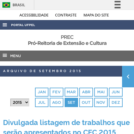
BRASIL
Simplifique!
ACESSIBILIDADE
CONTRASTE
MAPA DO SITE
Comunica BR
PORTAL UFPEL
Participe
ACESSO À INFORMAÇÃO
PREC
Acesso à informação
Pró-Reitoria de Extensão e Cultura
AUDITORIA
Legislação
MENU
COBALTO
Canais
CONCURSOS
ARQUIVO DE SETEMBRO 2015
EDITAIS
INTERNACIONAL
JAN
FEV
MAR
ABR
MAI
JUN
OUVIDORIA
JUL
AGO
SET
OUT
NOV
DEZ
PORTARIAS
TELEFONES
Divulgada listagem de trabalhos que
serão apresentados no CEC 2015