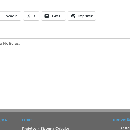
LinkedIn
X
E-mail
Imprimir
ia
Notícias
.
TURA
LINKS
PREVISÃ
Projetos – Sistema Cobalto
SÁBA