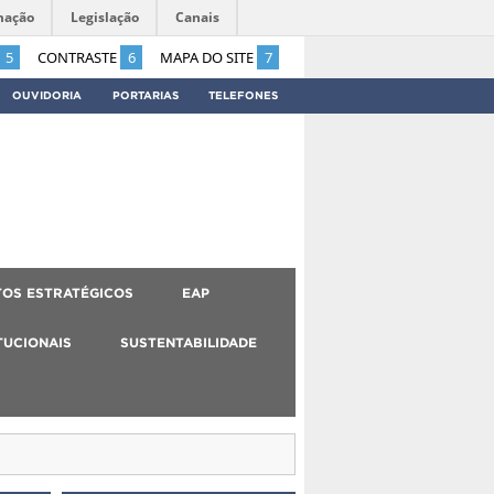
mação
Legislação
Canais
5
CONTRASTE
6
MAPA DO SITE
7
OUVIDORIA
PORTARIAS
TELEFONES
OS ESTRATÉGICOS
EAP
TUCIONAIS
SUSTENTABILIDADE