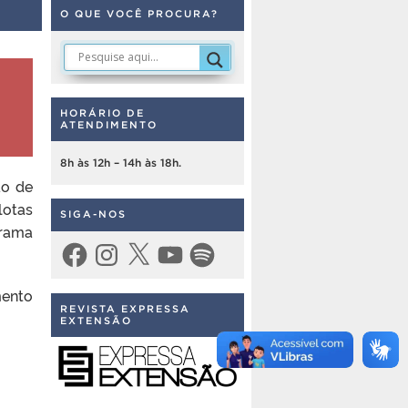
O QUE VOCÊ PROCURA?
HORÁRIO DE
ATENDIMENTO
8h às 12h – 14h às 18h.
ão de
lotas
SIGA-NOS
grama
Facebook
Instagram
X
YouTube
Spotify
mento
REVISTA EXPRESSA
EXTENSÃO