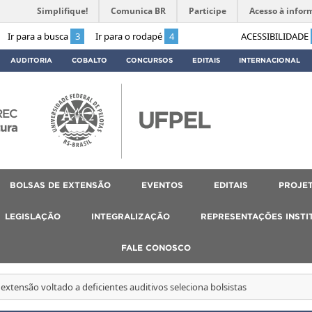
Simplifique!
Comunica BR
Participe
Acesso à infor
Ir para a busca
3
Ir para o rodapé
4
ACESSIBILIDADE
AUDITORIA
COBALTO
CONCURSOS
EDITAIS
INTERNACIONAL
REC
tura
BOLSAS DE EXTENSÃO
EVENTOS
EDITAIS
PROJET
LEGISLAÇÃO
INTEGRALIZAÇÃO
REPRESENTAÇÕES INSTI
FALE CONOSCO
 extensão voltado a deficientes auditivos seleciona bolsistas