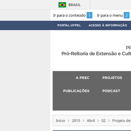
BRASIL
Ir para o conteúdo
1
Ir para o menu
2
PORTAL UFPEL
ACESSO À INFORMAÇÃO
P
Pró-Reitoria de Extensão e Cul
A PREC
PROJETOS
PUBLICAÇÕES
PODCAST
Início
2015
Abril
02
Projeto de